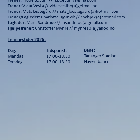
Trener:
Frode Bøyum // fr.boeyum(a)gmail.com
Trener:
Vidar Vestø // vidar.vestbo(a)getmail.no
Trener:
Mats Løstegård // mats_loestegaard(a)hotmail.com
Trener/Lagleder:
Charlotte Bjørnvik // chabjo2(a)hotmail.com
Lagleder:
Marit Sandmoe // msandmoe(a)gmail.com
Hjelpetrener:
Christoffer Myhre // myhre10(a)yahoo.no
Treningstider 2026:
Bane:
Dag:
Tidspunkt:
Tananger Stadion
Mandag
17.00-18.30
Havørnbanen
Torsdag
17.00-18.30