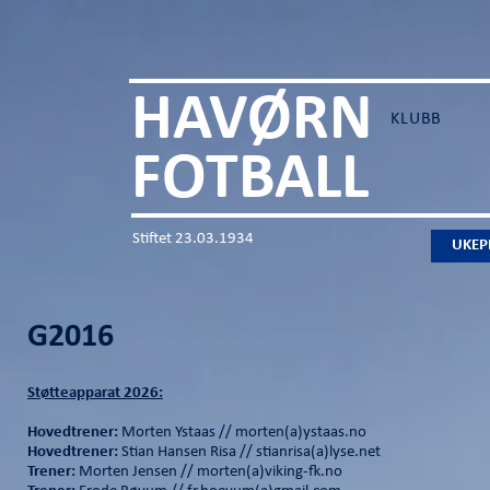
HAVØRN
KLUBB
FOTBALL
Stiftet 23.03.1934
UKEP
G2016
Støtteapparat 2026:
Hovedtrener:
Morten Ystaas // morten(a)ystaas.no
Hovedtrener:
Stian Hansen Risa // stianrisa(a)lyse.net
Trener:
Morten Jensen // morten(a)viking-fk.no