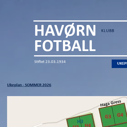
HAVØRN
KLUBB
FOTBALL
Stiftet 23.03.1934
UKEP
Ukeplan - SOMMER 2026