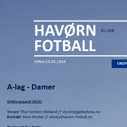
HAVØRN
KLUBB
FOTBALL
Stiftet 23.03.1934
UKEP
A-lag - Damer
Støtteapparat 2026:
Trener:
Thor Gordon Eikeland // styrer(a)geitastova.no
Kontakt:
Stine Kloster // stine(a)havorn-fotball.no