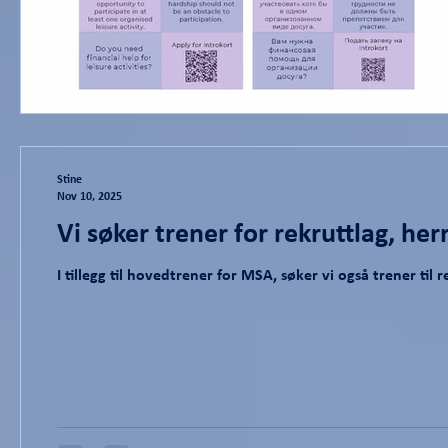
Stine
Nov 10, 2025
Vi søker trener for rekruttlag, her
I tillegg til hovedtrener for MSA, søker vi også trener til 