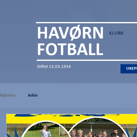
HAVØRN
KLUBB
FOTBALL
Stiftet 23.03.1934
UKEP
Nyheter
Arkiv